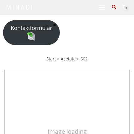
MINADI
TOGGLE NAVIGATION
0
Kontaktformular
Start
>
Acetate
> 502
Image loading